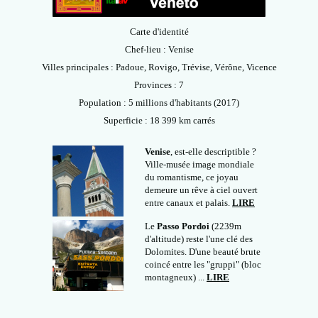
Carte d'identité
Chef-lieu : Venise
Villes principales : Padoue, Rovigo, Trévise, Vérône, Vicence
Provinces : 7
Population : 5 millions d'habitants (2017)
Superficie : 18 399 km carrés
Venise
, est-elle descriptible ?
Ville-musée image mondiale
du romantisme, ce joyau
demeure un rêve à ciel ouvert
entre canaux et palais.
LIRE
Le
Passo Pordoi
(2239m
d'altitude) reste l'une clé des
Dolomites. D'une beauté brute
coincé entre les "gruppi" (bloc
montagneux) ...
LIRE