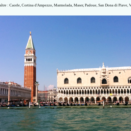
aître : Caorle, Cortina d'Ampezzo, Marmolada, Maser, Padoue, San Dona di Piave, 